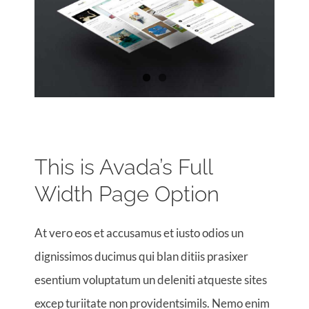
This is Avada’s Full
Width Page Option
At vero eos et accusamus et iusto odios un
dignissimos ducimus qui blan ditiis prasixer
esentium voluptatum un deleniti atqueste sites
excep turiitate non providentsimils. Nemo enim